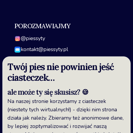
POROZMAWIAJMY
@piessyty
kontakt@piessyty.pl
Twój pies nie powinien jeść
ciasteczek…
FORMALNOŚCI
ale może ty się skusisz? 🍪
Regulamin
Na naszej stronie korzystamy z ciasteczek
Polityka prywatności i plików cookies
(niestety tych wirtualnych!) - dzięki nim strona
działa jak należy. Zbieramy też anonimowe dane,
by lepiej zoptymalizować i rozwijać naszą